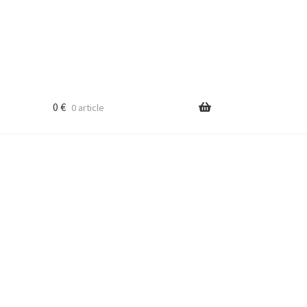
0
€
0 article