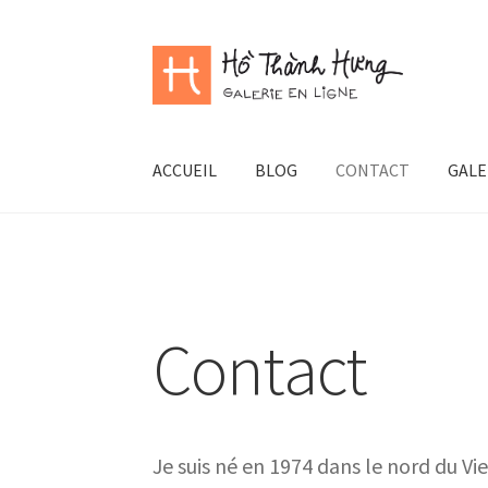
Aller
Aller
à
au
la
contenu
navigation
ACCUEIL
BLOG
CONTACT
GALE
Contact
Je suis né en 1974 dans le nord du Vie