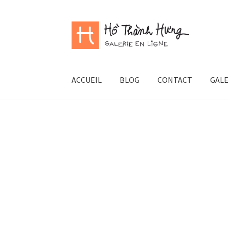
Aller
Aller
à
au
la
contenu
navigation
ACCUEIL
BLOG
CONTACT
GALE