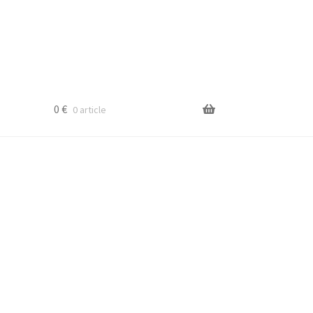
0
€
0 article