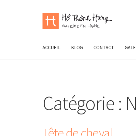
Aller
Aller
à
au
la
contenu
navigation
ACCUEIL
BLOG
CONTACT
GALE
Catégorie :
N
Tête de cheval