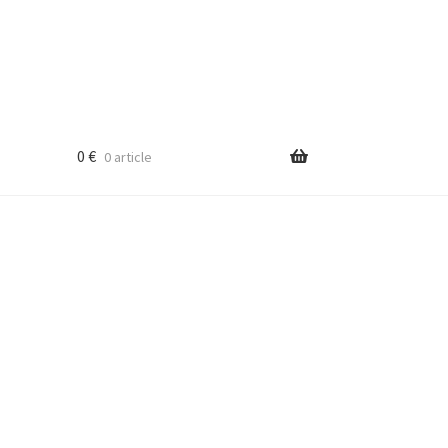
0
€
0 article