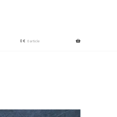
0
€
0 article