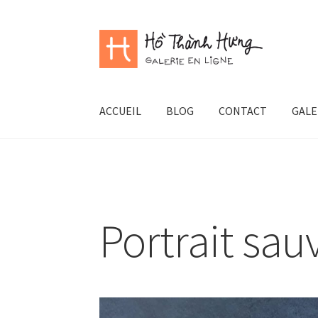
Aller
Aller
à
au
la
contenu
navigation
ACCUEIL
BLOG
CONTACT
GALE
Portrait sauv